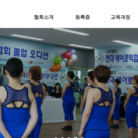
협회소개
등록증
교육과정
협회장 인사말
등록증
에어로빅
협회장 연혁
K-POP댄스
추진사업
다이어트댄스
조직도
줌바
오시는 길
요가
필라테스
재즈댄스
라인댄스
실버라인댄스
노인건강댄스
점핑트램폴린
댄스웨이브