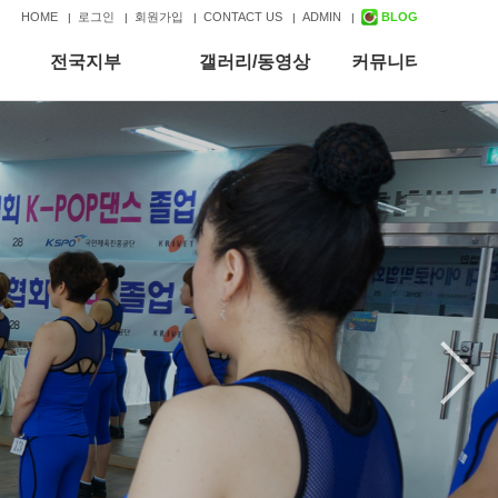
HOME
로그인
회원가입
CONTACT US
ADMIN
BLOG
|
|
|
|
|
전국지부
갤러리/동영상
커뮤니티
전국지부(교육관)
갤러리(본회)
공지사항
전국지부 모집
동영상(본회)
게시판
갤러리(지부)
동영상(지부)