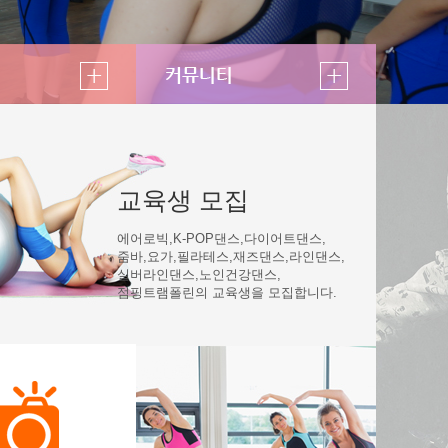
교육생 모집
에어로빅,K-POP댄스,다이어트댄스,
줌바,요가,필라테스,재즈댄스,라인댄스,
실버라인댄스,노인건강댄스,
점핑트램폴린의 교육생을 모집합니다.